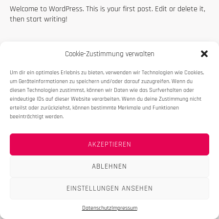
Welcome to WordPress. This is your first post. Edit or delete it,
then start writing!
Cookie-Zustimmung verwalten
Um dir ein optimales Erlebnis zu bieten, verwenden wir Technologien wie Cookies,
um Geräteinformationen zu speichern und/oder darauf zuzugreifen. Wenn du
diesen Technologien zustimmst, können wir Daten wie das Surfverhalten oder
eindeutige IDs auf dieser Website verarbeiten. Wenn du deine Zustimmung nicht
erteilst oder zurückziehst, können bestimmte Merkmale und Funktionen
beeinträchtigt werden.
AKZEPTIEREN
Copyright © 2026 Dr. Mabuse & BPM Percussion
ABLEHNEN
Datenschutz
Impressum
EINSTELLUNGEN ANSEHEN
Datenschutz
Impressum